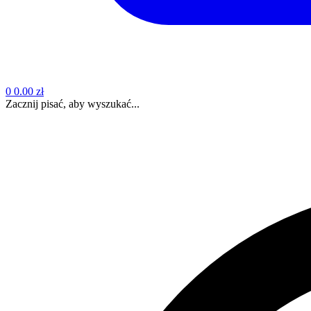
0
0.00 zł
Zacznij pisać, aby wyszukać...