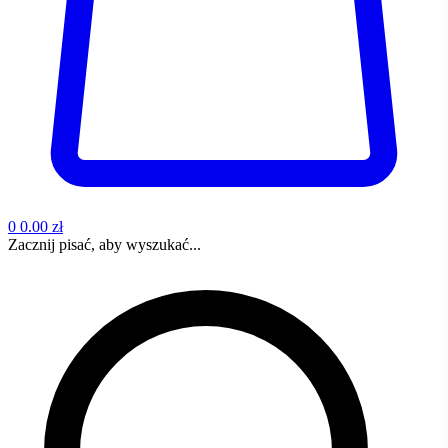
0
0.00 zł
Zacznij pisać, aby wyszukać...