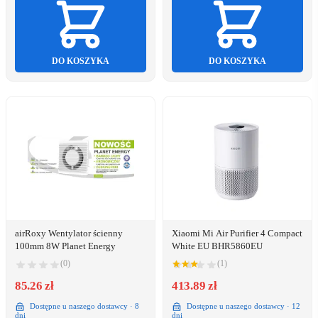
DO KOSZYKA
DO KOSZYKA
airRoxy Wentylator ścienny
Xiaomi Mi Air Purifier 4 Compact
100mm 8W Planet Energy
White EU BHR5860EU
(0)
(1)
85.26 zł
413.89 zł
Dostępne u naszego dostawcy · 8
Dostępne u naszego dostawcy · 12
dni
dni