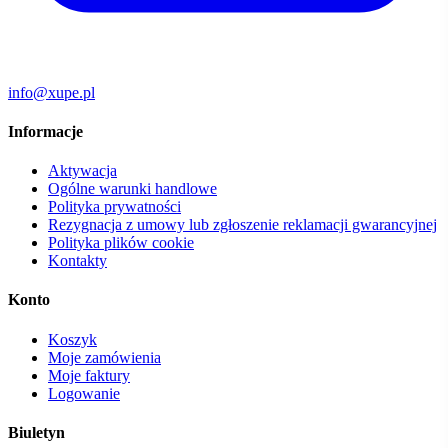
info@xupe.pl
Informacje
Aktywacja
Ogólne warunki handlowe
Polityka prywatności
Rezygnacja z umowy lub zgłoszenie reklamacji gwarancyjnej
Polityka plików cookie
Kontakty
Konto
Koszyk
Moje zamówienia
Moje faktury
Logowanie
Biuletyn