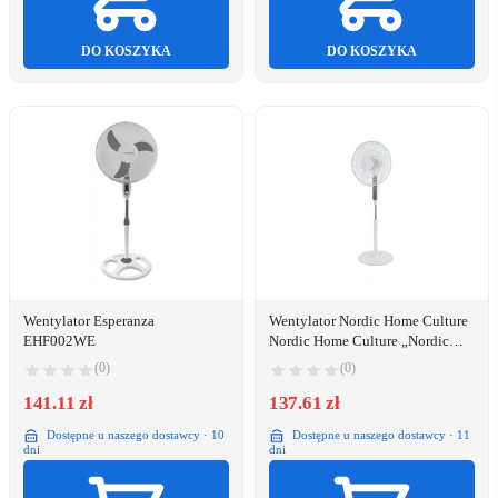
DO KOSZYKA
DO KOSZYKA
Wentylator Esperanza
Wentylator Nordic Home Culture
EHF002WE
Nordic Home Culture „Nordic
Home Floor“ ventiliatorius su
(0)
(0)
nuotolinio valdymo pultu, 40 cm,
141.11 zł
žemas triukšmo lygis, laik
137.61 zł
Dostępne u naszego dostawcy · 10
Dostępne u naszego dostawcy · 11
dni
dni