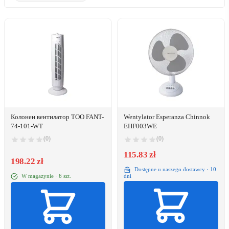
Колонен вентилатор TOO FANT-
Wentylator Esperanza Chinnok
74-101-WT
EHF003WE
(0)
(0)
115.83 zł
198.22 zł
Dostępne u naszego dostawcy · 10
W magazynie · 6 szt.
dni