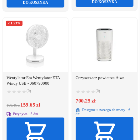
DO KOSZYKA
DO KOSZYKA
-11.53%
Wentylator Eta Wentylator ETA
Oczyszczacz powietrza Aiwa
Windy USB - 060790000
(0)
(0)
700.25 zł
159.65 zł
180.46 zł
Dostępne u naszego dostawcy · 6
Przybywa · 5 dni
dni