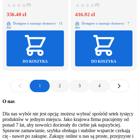
(0)
(0)
356.40 zł
416.92 zł
Dostępne u naszego dostawcy · 11
Dostępne u naszego dostawcy · 7
dni
dni
DO KOSZYKA
DO KOSZYKA
1
2
3
4
O nas
Dla nas wybór nie jest opcją: możesz wybrać spośród setek tysięcy
produktów w jednym miejscu. Jako krajowa firma pracujemy od
ponad 7 lat, aby nowości docierały do ciebie jak najszybciej.
Sprawne zamawianie, szybka obsługa i stabilne wsparcie czekają
cię - nawet po zakupie. Zakupy online u nas są proste, przejrzyste i