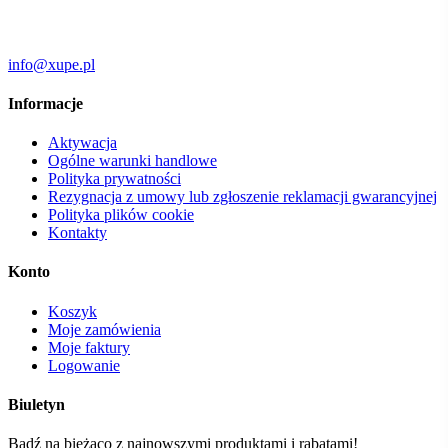
info@xupe.pl
Informacje
Aktywacja
Ogólne warunki handlowe
Polityka prywatności
Rezygnacja z umowy lub zgłoszenie reklamacji gwarancyjnej
Polityka plików cookie
Kontakty
Konto
Koszyk
Moje zamówienia
Moje faktury
Logowanie
Biuletyn
Bądź na bieżąco z najnowszymi produktami i rabatami!