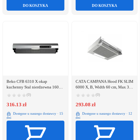
DO KOSZYKA
DO KOSZYKA
Beko CFB 6310 X okap
CATA CAMPANA Hood FK SLIM
kuchenny Stal nierdzewna 160
6000 X, B, Width 60 cm, Max 350
m³/h D
m³/h, LED, Stainless steel
(0)
(0)
316.13 zł
293.08 zł
Dostępne u naszego dostawcy · 15
Dostępne u naszego dostawcy · 12
dni
dni