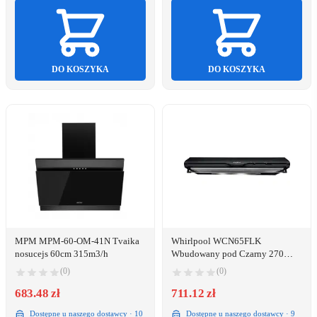
DO KOSZYKA
DO KOSZYKA
MPM MPM-60-OM-41N Tvaika
Whirlpool WCN65FLK
nosucejs 60cm 315m3/h
Wbudowany pod Czarny 270
m³/h D
(0)
(0)
683.48 zł
711.12 zł
Dostępne u naszego dostawcy · 10
Dostępne u naszego dostawcy · 9