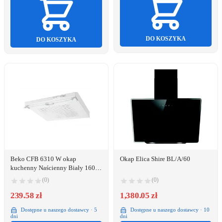
DO KOSZYKA
DO KOSZYKA
Beko CFB 6310 W okap
Okap Elica Shire BL/A/60
kuchenny Naścienny Biały 160
m³/h D
(0)
(0)
239.58 zł
1,380.05 zł
Dostępne u naszego dostawcy · 5
Dostępne u naszego dostawcy · 10
dni
dni