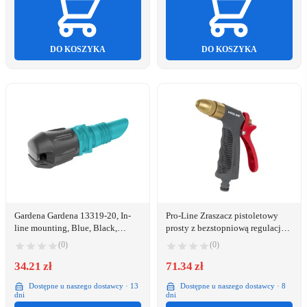
DO KOSZYKA
DO KOSZYKA
Gardena Gardena 13319-20, In-
Pro-Line Zraszacz pistoletowy
line mounting, Blue, Black,
prosty z bezstopniową regulacją
Plastic, 5 pc(s)
strumienia wody - 99375
(0)
(0)
34.21 zł
71.34 zł
Dostępne u naszego dostawcy · 13
Dostępne u naszego dostawcy · 8
dni
dni