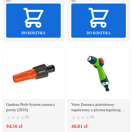
dni
dni
DO KOSZYKA
DO KOSZYKA
Gardena Profi-System zraszacz
Verto Zraszacz pistoletowy
prosty (2818)
regulowany z płynna regulacją
strumienia (15G703)
(0)
(0)
94.56 zł
46.81 zł