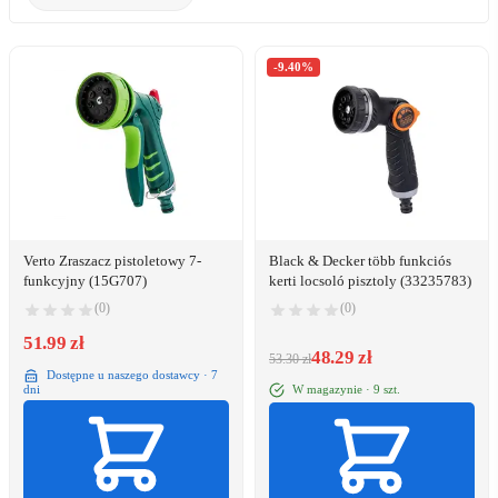
-9.40%
Verto Zraszacz pistoletowy 7-
Black & Decker több funkciós
funkcyjny (15G707)
kerti locsoló pisztoly (33235783)
(0)
(0)
51.99 zł
48.29 zł
53.30 zł
Dostępne u naszego dostawcy · 7
W magazynie · 9 szt.
dni