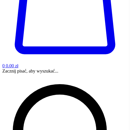
0
0.00 zł
Zacznij pisać, aby wyszukać...