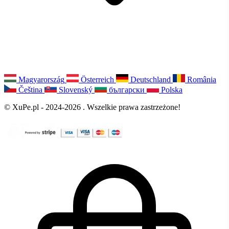
Magyarország
Österreich
Deutschland
România
Čeština
Slovenský
български
Polska
© XuPe.pl - 2024-2026 . Wszelkie prawa zastrzeżone!