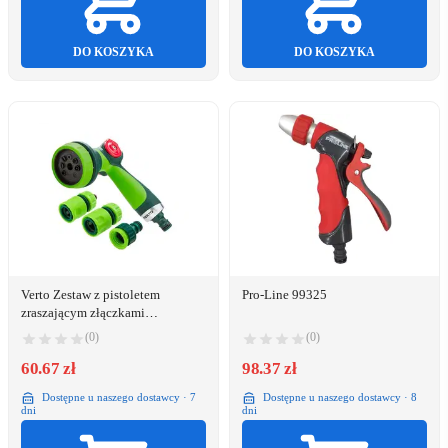
DO KOSZYKA
DO KOSZYKA
Verto Zestaw z pistoletem
Pro-Line 99325
zraszającym złączkami
przyłączem do kranu 1/2"
(0)
(0)
(15G712)
60.67 zł
98.37 zł
Dostępne u naszego dostawcy · 7
Dostępne u naszego dostawcy · 8
dni
dni