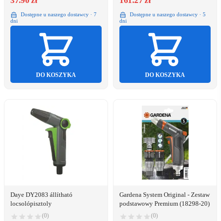
37.90 zł
161.27 zł
Dostępne u naszego dostawcy · 7
Dostępne u naszego dostawcy · 5
dni
dni
DO KOSZYKA
DO KOSZYKA
Daye DY2083 állítható
Gardena System Original - Zestaw
locsolópisztoly
podstawowy Premium (18298-20)
(0)
(0)