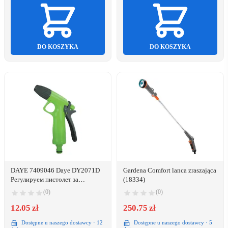
DO KOSZYKA
DO KOSZYKA
DAYE 7409046 Daye DY2071D
Gardena Comfort lanca zraszająca
Регулируем пистолет за
(18334)
пръскане
(0)
(0)
12.05 zł
250.75 zł
Dostępne u naszego dostawcy · 12
Dostępne u naszego dostawcy · 5