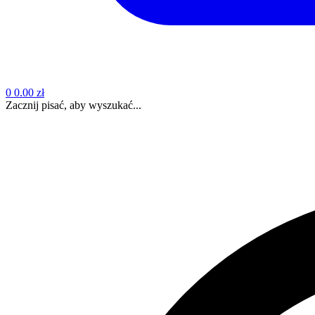
0
0.00 zł
Zacznij pisać, aby wyszukać...