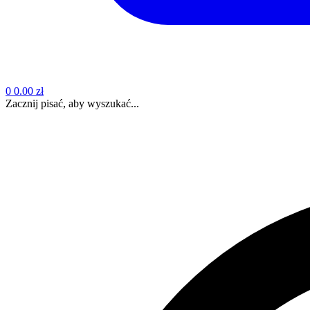
0
0.00 zł
Zacznij pisać, aby wyszukać...