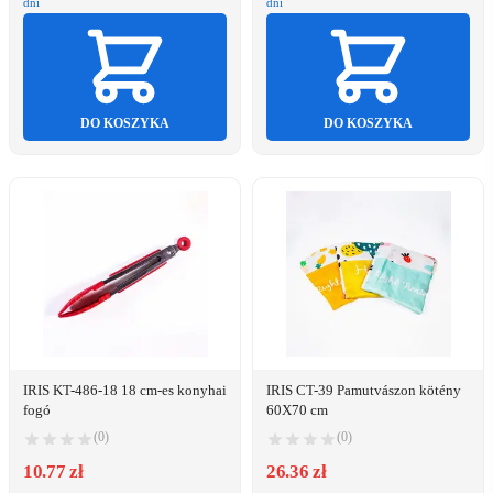
dni
dni
DO KOSZYKA
DO KOSZYKA
IRIS KT-486-18 18 cm-es konyhai
IRIS CT-39 Pamutvászon kötény
fogó
60X70 cm
(0)
(0)
10.77 zł
26.36 zł