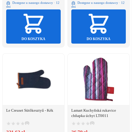
Dostępne u naszego dostawcy · 12
Dostępne u naszego dostawcy · 12
dni
dni
DO KOSZYKA
DO KOSZYKA
Le Creuset Sütőkesztyű - Kék
Lamart Kuchyňská rukavice
chňapka úchyt LT0011
(0)
(0)