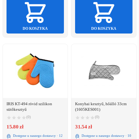
DO KOSZYKA
DO KOSZYKA
IRIS KT-494 rövid szilikon
Konyhai kesztyű, hőálló 33cm
sütőkesztyű
(1605KES001)
(0)
(0)
15.80 zł
31.54 zł
Dostępne u naszego dostawcy · 12
Dostępne u naszego dostawcy · 10