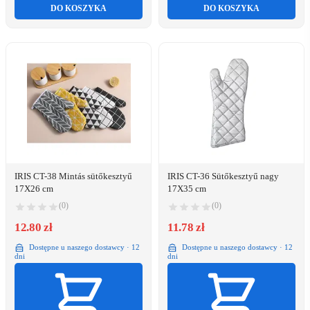
DO KOSZYKA
DO KOSZYKA
IRIS CT-38 Mintás sütőkesztyű
IRIS CT-36 Sütőkesztyű nagy
17X26 cm
17X35 cm
(0)
(0)
12.80 zł
11.78 zł
Dostępne u naszego dostawcy · 12
Dostępne u naszego dostawcy · 12
dni
dni