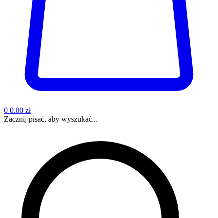
0
0.00 zł
Zacznij pisać, aby wyszukać...