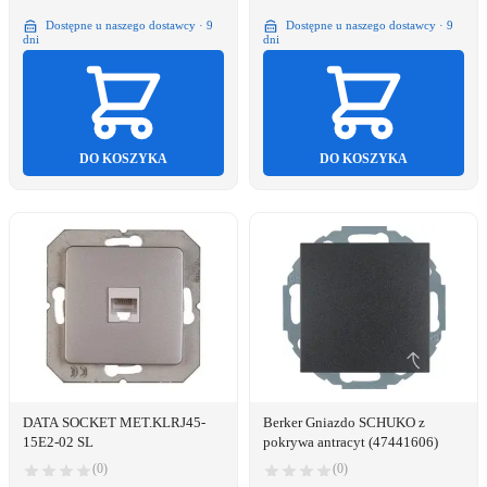
Dostępne u naszego dostawcy · 9
Dostępne u naszego dostawcy · 9
dni
dni
DO KOSZYKA
DO KOSZYKA
DATA SOCKET MET.KLRJ45-
Berker Gniazdo SCHUKO z
15E2-02 SL
pokrywa antracyt (47441606)
(0)
(0)