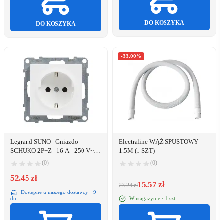
DO KOSZYKA
DO KOSZYKA
-33.00%
Legrand SUNO - Gniazdo
Electraline WĄŻ SPUSTOWY
SCHUKO 2P+Z - 16 A - 250 V~ -
1.5M (1 SZT)
z przesłoną - zaciski
(0)
(0)
automatyczne, Biały - Legrand
721120 himp
52.45 zł
15.57 zł
23.24 zł
Dostępne u naszego dostawcy · 9
W magazynie · 1 szt.
dni