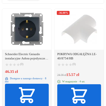
-36.08%
Schneider Electric Gniazdo
POKRYWA ODGAŁĘŹNA LE-
instalacyjne Asfora pojedyncze
40/8754/HB
schuko antracyt (EPH2900171)
(0)
(0)
46.35 zł
15.57 zł
24.36 zł
Dostępne u naszego dostawcy · 8
W magazynie · 4 szt.
dni