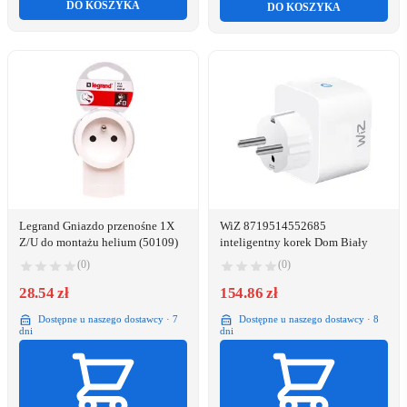
DO KOSZYKA
DO KOSZYKA
Legrand Gniazdo przenośne 1X
WiZ 8719514552685
Z/U do montażu helium (50109)
inteligentny korek Dom Biały
(0)
(0)
28.54 zł
154.86 zł
Dostępne u naszego dostawcy · 7
Dostępne u naszego dostawcy · 8
dni
dni