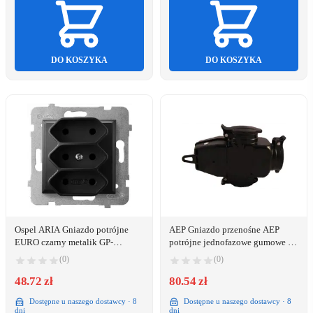
DO KOSZYKA
DO KOSZYKA
Ospel ARIA Gniazdo potrójne
AEP Gniazdo przenośne AEP
EURO czarny metalik GP-
potrójne jednofazowe gumowe z
3U/m/33
thermoduru z zatyczką 16A 230V
(0)
(0)
IP44 czarne (9002257)
48.72 zł
80.54 zł
Dostępne u naszego dostawcy · 8
Dostępne u naszego dostawcy · 8
dni
dni