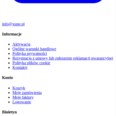
info@xupe.pl
Informacje
Aktywacja
Ogólne warunki handlowe
Polityka prywatności
Rezygnacja z umowy lub zgłoszenie reklamacji gwarancyjnej
Polityka plików cookie
Kontakty
Konto
Koszyk
Moje zamówienia
Moje faktury
Logowanie
Biuletyn