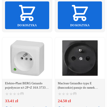
DO KOSZYKA
DO KOSZYKA
Elektro-Plast BERG Gniazdo
Maclean Gniazdko typu E
pojedyncze n/t 2P+Z 16A 3733-
(francuskie) pasuje do ramek
00
szklanych MCE718B Czarne
(0)
(0)
33.41 zł
24.50 zł