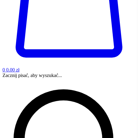
0
0.00 zł
Zacznij pisać, aby wyszukać...