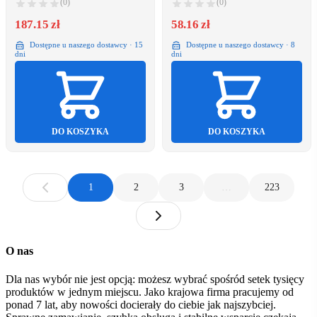
(0)
(0)
BMG2Z/21
187.15 zł
58.16 zł
Dostępne u naszego dostawcy · 15
Dostępne u naszego dostawcy · 8
dni
dni
DO KOSZYKA
DO KOSZYKA
1
2
3
…
223
O nas
Dla nas wybór nie jest opcją: możesz wybrać spośród setek tysięcy
produktów w jednym miejscu. Jako krajowa firma pracujemy od
ponad 7 lat, aby nowości docierały do ciebie jak najszybciej.