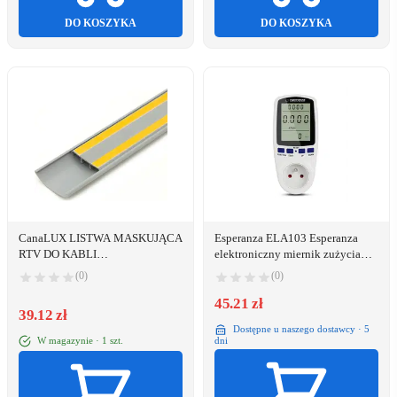
DO KOSZYKA
DO KOSZYKA
CanaLUX LISTWA MASKUJĄCA
Esperanza ELA103 Esperanza
RTV DO KABLI
elektroniczny miernik zużycia
SAMOPRZYLEPNA 50x12mm
prądu orbit
(0)
(0)
2m
45.21 zł
39.12 zł
Dostępne u naszego dostawcy · 5
W magazynie · 1 szt.
dni