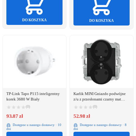
DO KOSZYKA
DO KOSZYKA
TP-Link Tapo P115 inteligentny
Karlik MINI Gniazdo podwójne
korek 3680 W Biały
z/u z przesłonami czarny mat
12MGPR-2zp
(0)
(0)
93.87 zł
52.98 zł
Dostępne u naszego dostawcy · 10
Dostępne u naszego dostawcy · 8
dni
dni