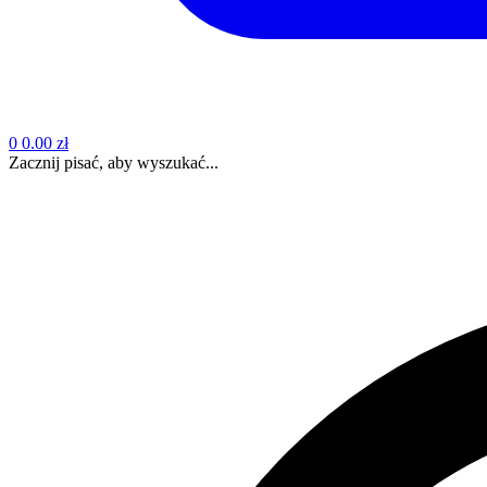
0
0.00 zł
Zacznij pisać, aby wyszukać...