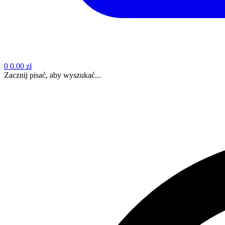
0
0.00 zł
Zacznij pisać, aby wyszukać...