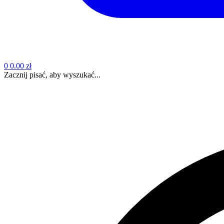
0
0.00 zł
Zacznij pisać, aby wyszukać...