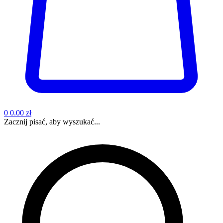
0
0.00 zł
Zacznij pisać, aby wyszukać...