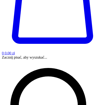
0
0.00 zł
Zacznij pisać, aby wyszukać...