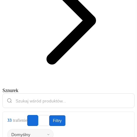
Sznurek
33
trafienie
Filtry