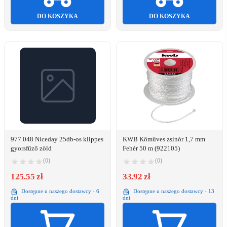
DO KOSZYKA
DO KOSZYKA
977.048 Niceday 25db-os klippes
KWB Kőműves zsinór 1,7 mm
gyorsfűző zöld
Fehér 50 m (922105)
(0)
(0)
125.55 zł
33.92 zł
Dostępne u naszego dostawcy · 6
Dostępne u naszego dostawcy · 13
dni
dni