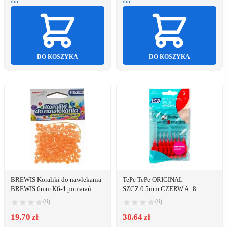
dni
dni
DO KOSZYKA
DO KOSZYKA
BREWIS Koraliki do nawlekania
TePe TePe ORIGINAL
BREWIS 6mm K6-4 pomarań.
SZCZ.0.5mm CZERW.A_8
Brewis
(0)
(0)
19.70 zł
38.64 zł