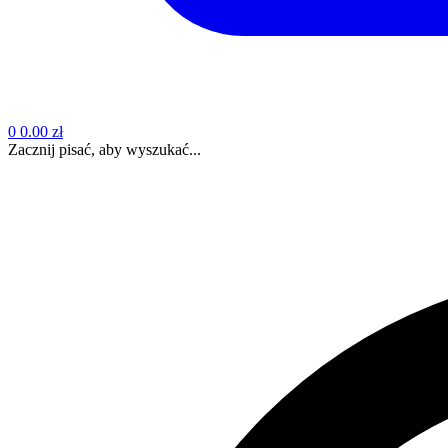
0
0.00 zł
Zacznij pisać, aby wyszukać...