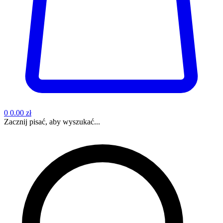
0
0.00 zł
Zacznij pisać, aby wyszukać...