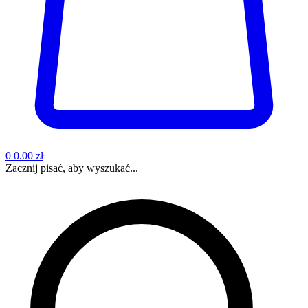
0
0.00 zł
Zacznij pisać, aby wyszukać...