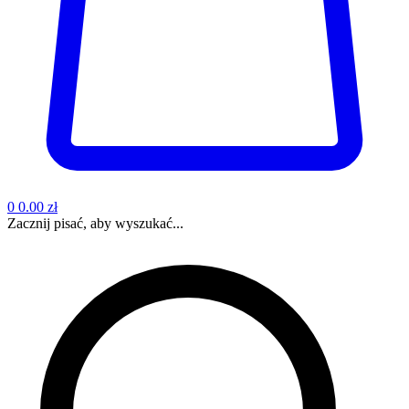
0
0.00 zł
Zacznij pisać, aby wyszukać...