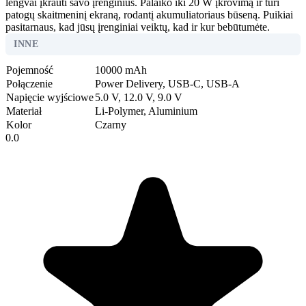
lengvai įkrauti savo įrenginius. Palaiko iki 20 W įkrovimą ir turi
patogų skaitmeninį ekraną, rodantį akumuliatoriaus būseną. Puikiai
pasitarnaus, kad jūsų įrenginiai veiktų, kad ir kur bebūtumėte.
INNE
Pojemność
10000 mAh
Połączenie
Power Delivery, USB-C, USB-A
Napięcie wyjściowe
5.0 V, 12.0 V, 9.0 V
Materiał
Li-Polymer, Aluminium
Kolor
Czarny
0.0