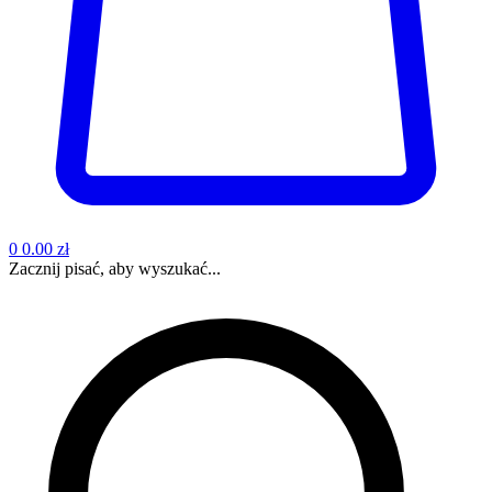
0
0.00 zł
Zacznij pisać, aby wyszukać...