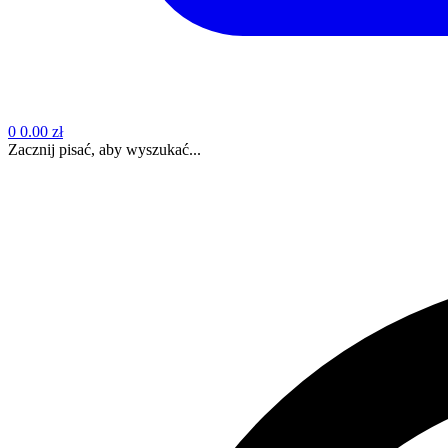
0
0.00 zł
Zacznij pisać, aby wyszukać...