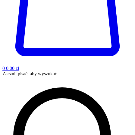
0
0.00 zł
Zacznij pisać, aby wyszukać...