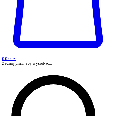
0
0.00 zł
Zacznij pisać, aby wyszukać...