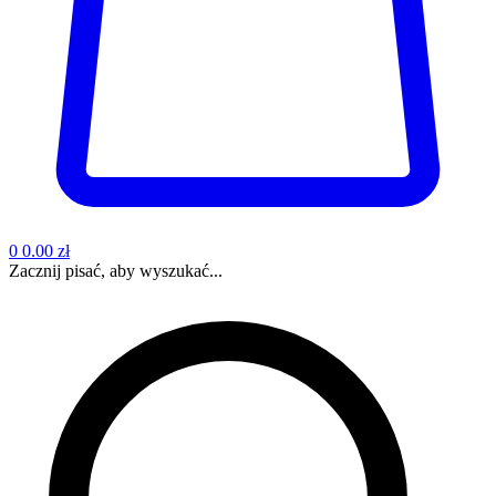
0
0.00 zł
Zacznij pisać, aby wyszukać...