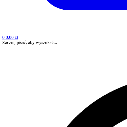
0
0.00 zł
Zacznij pisać, aby wyszukać...