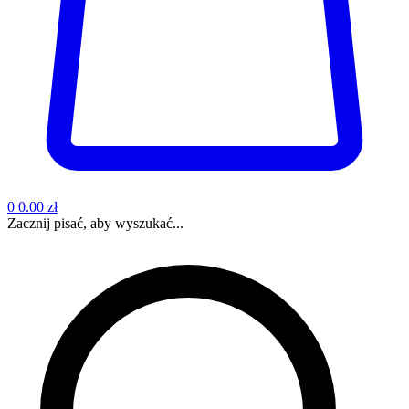
0
0.00 zł
Zacznij pisać, aby wyszukać...