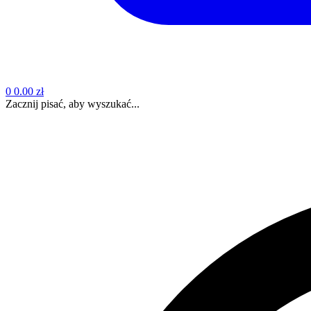
0
0.00 zł
Zacznij pisać, aby wyszukać...