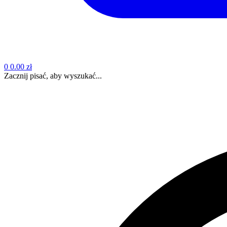
0
0.00 zł
Zacznij pisać, aby wyszukać...