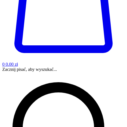
0
0.00 zł
Zacznij pisać, aby wyszukać...