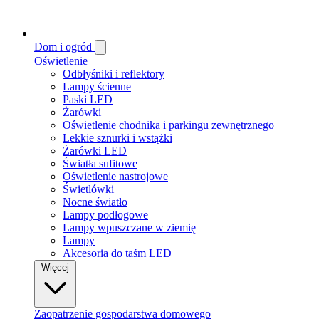
Dom i ogród
Oświetlenie
Odbłyśniki i reflektory
Lampy ścienne
Paski LED
Żarówki
Oświetlenie chodnika i parkingu zewnętrznego
Lekkie sznurki i wstążki
Żarówki LED
Światła sufitowe
Oświetlenie nastrojowe
Świetlówki
Nocne światło
Lampy podłogowe
Lampy wpuszczane w ziemię
Lampy
Akcesoria do taśm LED
Więcej
Zaopatrzenie gospodarstwa domowego