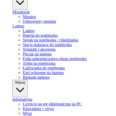
Monitorok
Monitor
Odnowiony monitor
Laptop
Laptop
Bateria do notebooka
Stojak na notebooka / chłodziarka
Stacja dokująca do notebooka
Notatnik i akcesoria
Plecak na laptopa
Folia zabezpieczająca ekran notebooka
Torba na notebooka
Ładowarka do notebooka
Etui ochronne na laptopa
Blokada laptopa
Więcej
Informatyka
Licencja na grę elektroniczną na PC
Klawiatura + mysz
Mysz