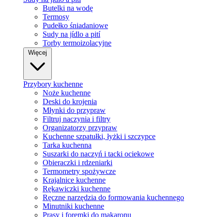
Butelki na wodę
Termosy
Pudełko śniadaniowe
Sudy na jídlo a pití
Torby termoizolacyjne
Więcej
Przybory kuchenne
Noże kuchenne
Deski do krojenia
Młynki do przypraw
Filtruj naczynia i filtry
Organizatorzy przypraw
Kuchenne szpatułki, łyżki i szczypce
Tarka kuchenna
Suszarki do naczyń i tacki ociekowe
Obieraczki i rdzeniarki
Termometry spożywcze
Krajalnice kuchenne
Rękawiczki kuchenne
Ręczne narzędzia do formowania kuchennego
Minutniki kuchenne
Prasy i foremki do makaronu