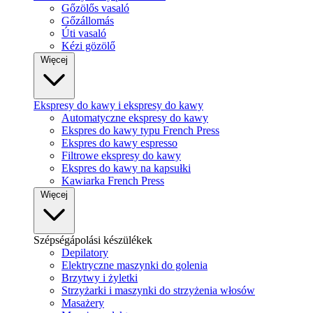
Gőzölős vasaló
Gőzállomás
Úti vasaló
Kézi gözölő
Więcej
Ekspresy do kawy i ekspresy do kawy
Automatyczne ekspresy do kawy
Ekspres do kawy typu French Press
Ekspres do kawy espresso
Filtrowe ekspresy do kawy
Ekspres do kawy na kapsułki
Kawiarka French Press
Więcej
Szépségápolási készülékek
Depilatory
Elektryczne maszynki do golenia
Brzytwy i żyletki
Strzyżarki i maszynki do strzyżenia włosów
Masażery