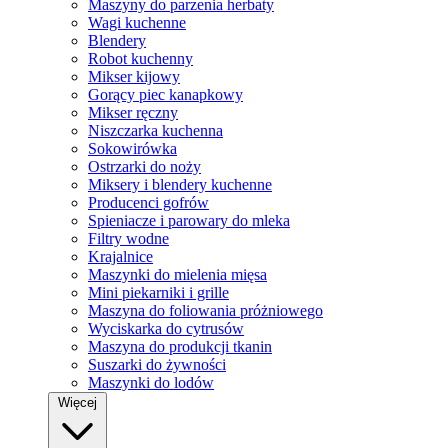
Maszyny do parzenia herbaty
Wagi kuchenne
Blendery
Robot kuchenny
Mikser kijowy
Gorący piec kanapkowy
Mikser ręczny
Niszczarka kuchenna
Sokowirówka
Ostrzarki do noży
Miksery i blendery kuchenne
Producenci gofrów
Spieniacze i parowary do mleka
Filtry wodne
Krajalnice
Maszynki do mielenia mięsa
Mini piekarniki i grille
Maszyna do foliowania próżniowego
Wyciskarka do cytrusów
Maszyna do produkcji tkanin
Suszarki do żywności
Maszynki do lodów
Więcej