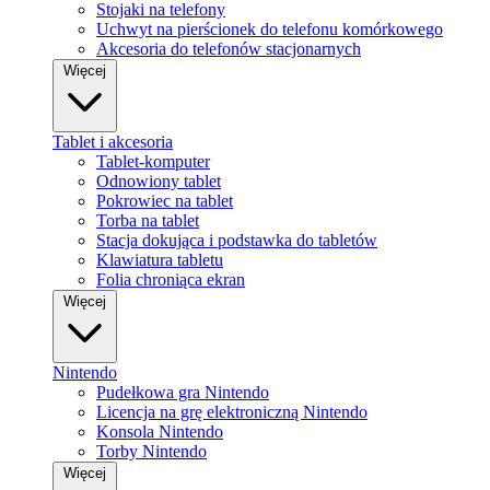
Stojaki na telefony
Uchwyt na pierścionek do telefonu komórkowego
Akcesoria do telefonów stacjonarnych
Więcej
Tablet i akcesoria
Tablet-komputer
Odnowiony tablet
Pokrowiec na tablet
Torba na tablet
Stacja dokująca i podstawka do tabletów
Klawiatura tabletu
Folia chroniąca ekran
Więcej
Nintendo
Pudełkowa gra Nintendo
Licencja na grę elektroniczną Nintendo
Konsola Nintendo
Torby Nintendo
Więcej