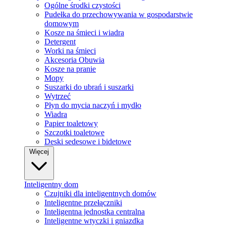
Ogólne środki czystości
Pudełka do przechowywania w gospodarstwie
domowym
Kosze na śmieci i wiadra
Detergent
Worki na śmieci
Akcesoria Obuwia
Kosze na pranie
Mopy
Suszarki do ubrań i suszarki
Wytrzeć
Płyn do mycia naczyń i mydło
Wiadra
Papier toaletowy
Szczotki toaletowe
Deski sedesowe i bidetowe
Więcej
Inteligentny dom
Czujniki dla inteligentnych domów
Inteligentne przełączniki
Inteligentna jednostka centralna
Inteligentne wtyczki i gniazdka