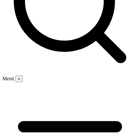
Menü
×