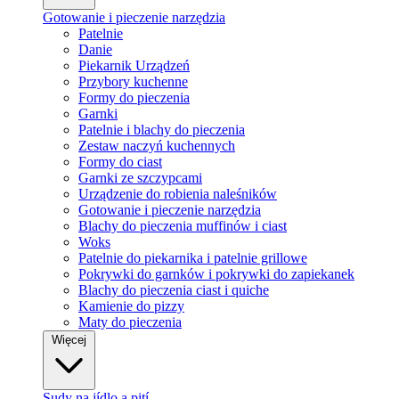
Gotowanie i pieczenie narzędzia
Patelnie
Danie
Piekarnik Urządzeń
Przybory kuchenne
Formy do pieczenia
Garnki
Patelnie i blachy do pieczenia
Zestaw naczyń kuchennych
Formy do ciast
Garnki ze szczypcami
Urządzenie do robienia naleśników
Gotowanie i pieczenie narzędzia
Blachy do pieczenia muffinów i ciast
Woks
Patelnie do piekarnika i patelnie grillowe
Pokrywki do garnków i pokrywki do zapiekanek
Blachy do pieczenia ciast i quiche
Kamienie do pizzy
Maty do pieczenia
Więcej
Sudy na jídlo a pití