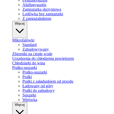
Felülfagyasztós
Alulfagyasztós
Zamrażarka skrzyniowa
Lodówka bez zamrażarki
Z zamrażalnikiem
Więcej
Mikrofalówki
Standard
Zabudowywany
Zbiorniki na ciepłą wodę
Urządzenia do chłodzenia powietrzem
Chłodziarki do wina
Pralko-suszarki
Pralko-suszarki
Pralki
Pralki z załadunkiem od przodu
Ładowany od góry
Pralki do zabudowy
Suszarki
Wirówka
Więcej