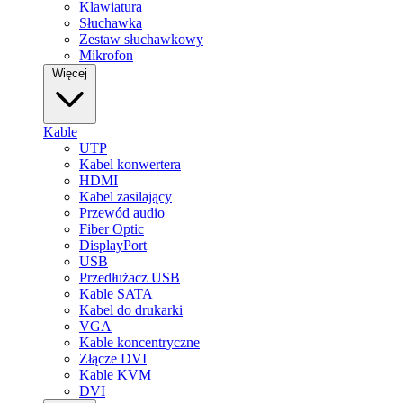
Klawiatura
Słuchawka
Zestaw słuchawkowy
Mikrofon
Więcej
Kable
UTP
Kabel konwertera
HDMI
Kabel zasilający
Przewód audio
Fiber Optic
DisplayPort
USB
Przedłużacz USB
Kable SATA
Kabel do drukarki
VGA
Kable koncentryczne
Złącze DVI
Kable KVM
DVI