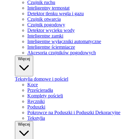
Czujnik ruchu
Inteligentny termostat
Detektor tlenku węgla i gazu
Czujnik otwarcia
Czujnik pogodowy
Detektor wycieku wody
Inteligentne zamki
Inteligentne wyłączniki automatyczne
Inteligentne ściemniacze
Akcesoria czujników pogodowych
Więcej
Tekstylia domowe i pościel
Koce
Prześcieradła
Komplety pościeli
Ręczniki
Poduszki
Pokrowce na Poduszki i Poduszki Dekoracyjne
Tekstylia
Więcej