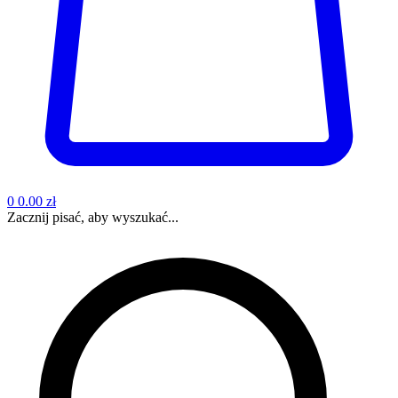
0
0.00 zł
Zacznij pisać, aby wyszukać...