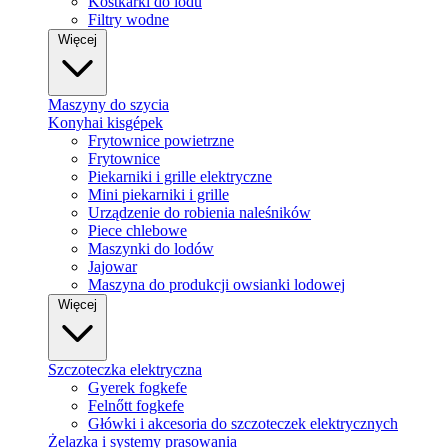
Kostkarki do lodu
Filtry wodne
Więcej
Maszyny do szycia
Konyhai kisgépek
Frytownice powietrzne
Frytownice
Piekarniki i grille elektryczne
Mini piekarniki i grille
Urządzenie do robienia naleśników
Piece chlebowe
Maszynki do lodów
Jajowar
Maszyna do produkcji owsianki lodowej
Więcej
Szczoteczka elektryczna
Gyerek fogkefe
Felnőtt fogkefe
Główki i akcesoria do szczoteczek elektrycznych
Żelazka i systemy prasowania