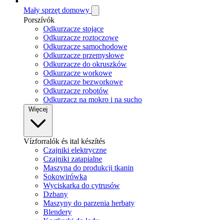
Mały sprzęt domowy
Porszívók
Odkurzacze stojące
Odkurzacze roztoczowe
Odkurzacze samochodowe
Odkurzacze przemysłowe
Odkurzacze do okruszków
Odkurzacze workowe
Odkurzacze bezworkowe
Odkurzacze robotów
Odkurzacz na mokro i na sucho
Więcej
Vízforralók és ital készítés
Czajniki elektryczne
Czajniki zatapialne
Maszyna do produkcji tkanin
Sokowirówka
Wyciskarka do cytrusów
Dzbany
Maszyny do parzenia herbaty
Blendery