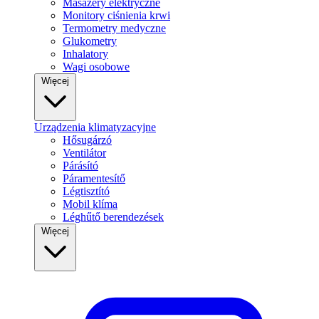
Masażery elektryczne
Monitory ciśnienia krwi
Termometry medyczne
Glukometry
Inhalatory
Wagi osobowe
Więcej
Urządzenia klimatyzacyjne
Hősugárzó
Ventilátor
Párásító
Páramentesítő
Légtisztító
Mobil klíma
Léghűtő berendezések
Więcej