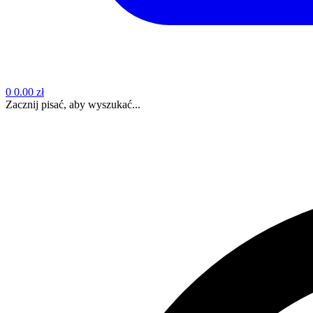
0
0.00 zł
Zacznij pisać, aby wyszukać...