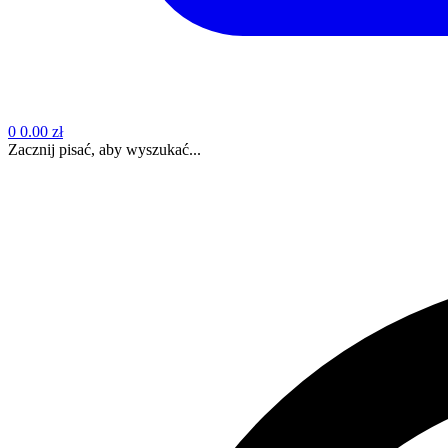
0
0.00 zł
Zacznij pisać, aby wyszukać...