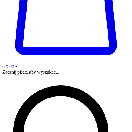
0
0.00 zł
Zacznij pisać, aby wyszukać...