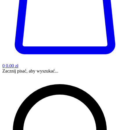
0
0.00 zł
Zacznij pisać, aby wyszukać...