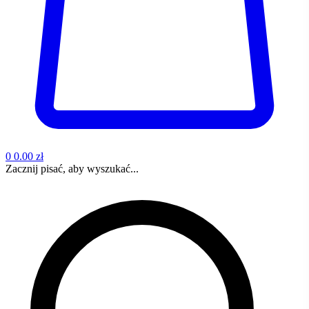
0
0.00 zł
Zacznij pisać, aby wyszukać...