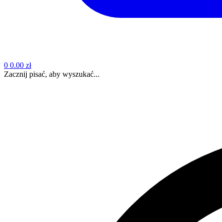
0
0.00 zł
Zacznij pisać, aby wyszukać...