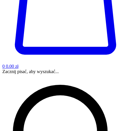
0
0.00 zł
Zacznij pisać, aby wyszukać...