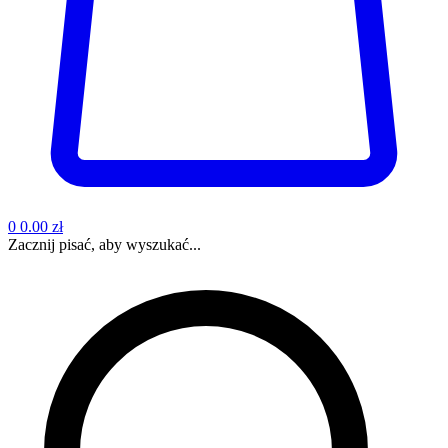
0
0.00 zł
Zacznij pisać, aby wyszukać...