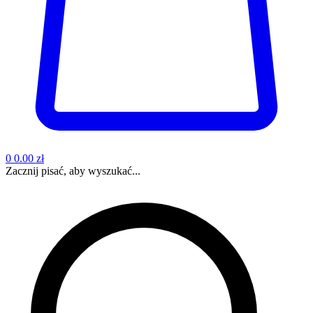
0
0.00 zł
Zacznij pisać, aby wyszukać...