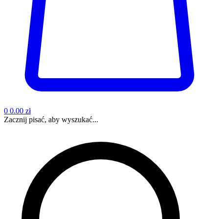
0
0.00 zł
Zacznij pisać, aby wyszukać...