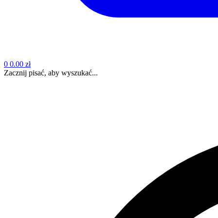
0
0.00 zł
Zacznij pisać, aby wyszukać...