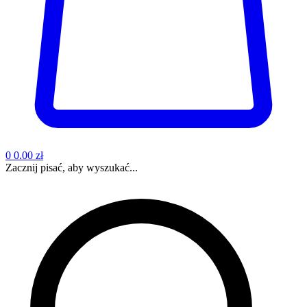
0
0.00 zł
Zacznij pisać, aby wyszukać...