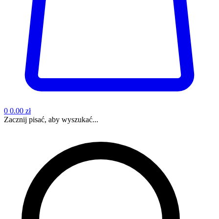
0
0.00 zł
Zacznij pisać, aby wyszukać...