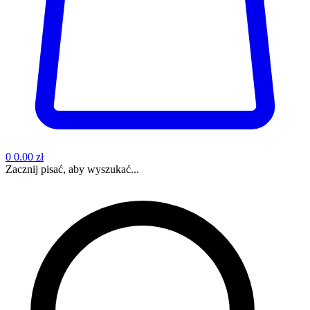
0
0.00 zł
Zacznij pisać, aby wyszukać...