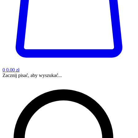
0
0.00 zł
Zacznij pisać, aby wyszukać...