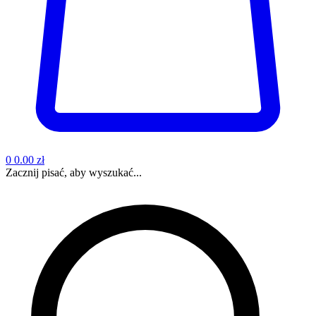
0
0.00 zł
Zacznij pisać, aby wyszukać...