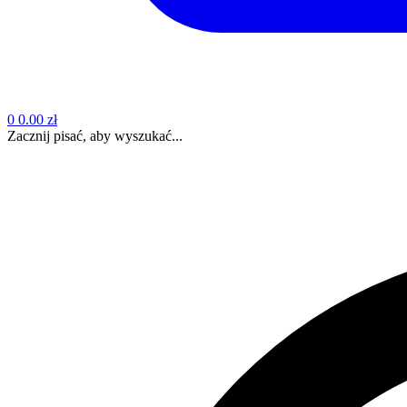
0
0.00 zł
Zacznij pisać, aby wyszukać...