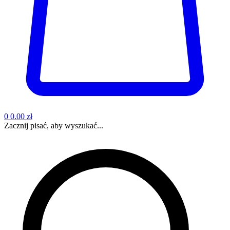
0
0.00 zł
Zacznij pisać, aby wyszukać...