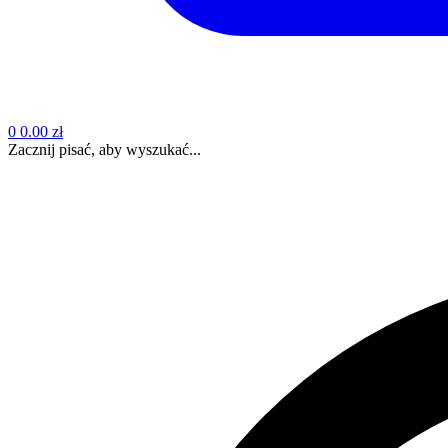
0
0.00 zł
Zacznij pisać, aby wyszukać...