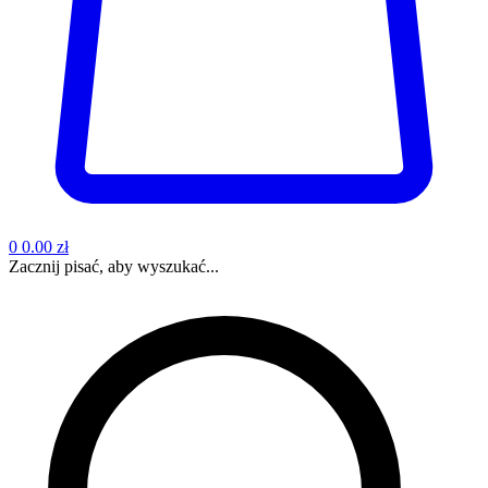
0
0.00 zł
Zacznij pisać, aby wyszukać...